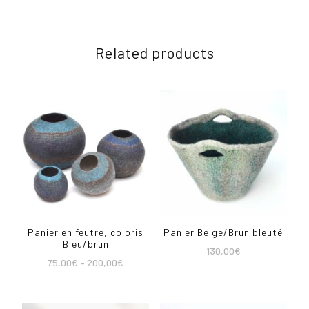
Related products
Panier en feutre, coloris
Panier Beige/Brun bleuté
Bleu/brun
130,00
€
75,00
€
–
200,00
€