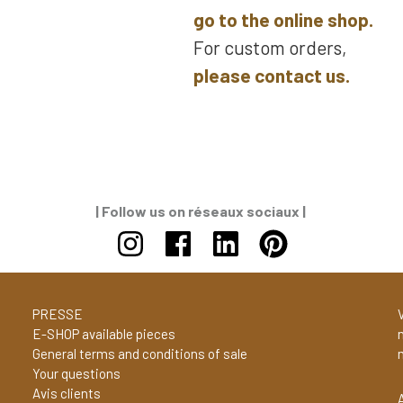
go to the online shop.
For custom orders,
please contact us.
| Follow us on
réseaux sociaux |
PRESSE
V
E-SHOP available pieces
General terms and conditions of sale
Your questions
Avis clients