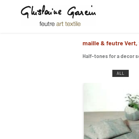
Ghislaine Garcin
feutre art textile
maille & feutre Vert,
Half-tones for a decor s
Green
ALL