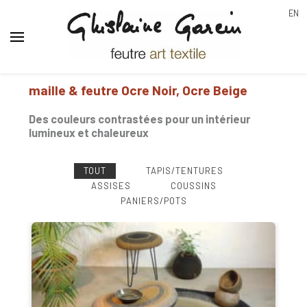
EN
Ghislaine Garcin
feutre art textile
maille & feutre Ocre Noir, Ocre Beige
Les Ocre
Des couleurs contrastées pour un intérieur
lumineux et chaleureux
TOUT
TAPIS/TENTURES
ASSISES
COUSSINS
PANIERS/POTS