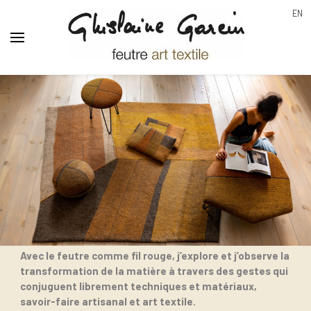
EN
Ghislaine Garcin
feutre art textile
maille
feutre
tressage
Une signature singulière
Avec le feutre comme fil rouge, j’explore et j’observe la
transformation de la matière à travers des gestes qui
conjuguent librement techniques et matériaux,
savoir-faire
artisanal et art textile.