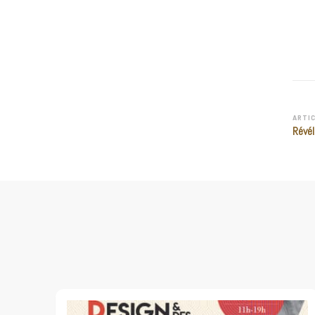
ARTI
Révél