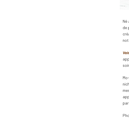
Né 
de 
cré
not
Vai
app
soi
Mo-
nic
mes
app
par
Ph