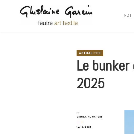
MAI
Ghislaine Garcin
feutre art textile
ACTUALITÉS
Le bunker
2025
par
GHISLAINE GARCIN
14/10/2025