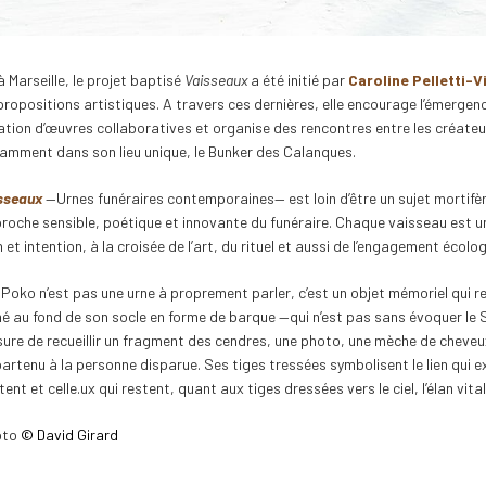
à Marseille, le projet baptisé
Vaisseaux
a été initié par
Caroline Pelletti-V
propositions artistiques. A travers ces dernières, elle encourage l’émergenc
ation d’œuvres collaboratives et organise des rencontres entre les créateurs
amment dans son lieu unique, le Bunker des Calanques.
sseaux
—Urnes funéraires contemporaines— est loin d’être un sujet mortifèr
roche sensible, poétique et innovante du funéraire. Chaque vaisseau est 
n et intention, à la croisée de l’art, du rituel et aussi de l’engagement écolo
Poko n’est pas une urne à proprement parler, c’est un objet mémoriel qui r
hé au fond de son socle en forme de barque —qui n’est pas sans évoquer le 
ure de recueillir un fragment des cendres, une photo, une mèche de cheveu
artenu à la personne disparue. Ses tiges tressées symbolisent le lien qui ex
tent et celle.ux qui restent, quant aux tiges dressées vers le ciel, l’élan vital 
oto
© David Girard