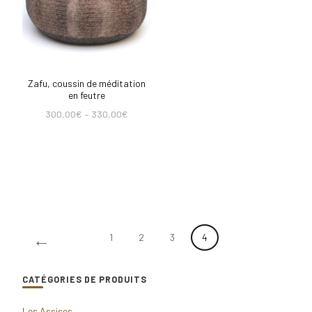
Zafu, coussin de méditation
en feutre
300,00
€
–
330,00
€
←
1
2
3
4
CATÉGORIES DE PRODUITS
Les Assises