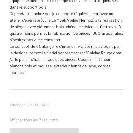
équipés de pieds -dits en épingle à cheveux- métalliques, vissés
dans le support bois.
Cependant, sachez que je collabore régulièrement avec un
atelier d’ébéniste (Julie Le Moël/Atelier Mermoz) à la réalisation
de sièges avec piétement bois (chêne, merisier,…). Ce travail à
quatre mains permet la fabrication de pièces 100% artisanales.
N’hésitez pas à me consulter.
Le concept de « balançoire d’intérieur » a été mis au point par
la designeure textile Mariel Vanbremeersch/Baleine Rouge dont
j’ai le plaisir d’habiller quelques pièces. Coussin : intérieur
planche bois et mousse, extérieur feutre de laine, cordes
marines.
Affichage : 7 RÉSULTATS
Afficher tous les 7 résultats