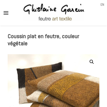
EN
Ghislaine Garcin
feutre art textile
Coussin plat en feutre, couleur
végétale