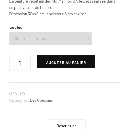
La teinture végétale des fils (Mérinos d’Arles) est réalisée dans
un petit atelier du Luberon.
Dimension 30×40 cm, épaisseur 5 cm environ.
couleur
AJOUTER AU PANIER
UGS :
ND
Catégorie :
Les Coussins
Description