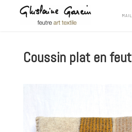
MAI
Ghislaine Garcin
feutre art textile
Coussin plat en feut