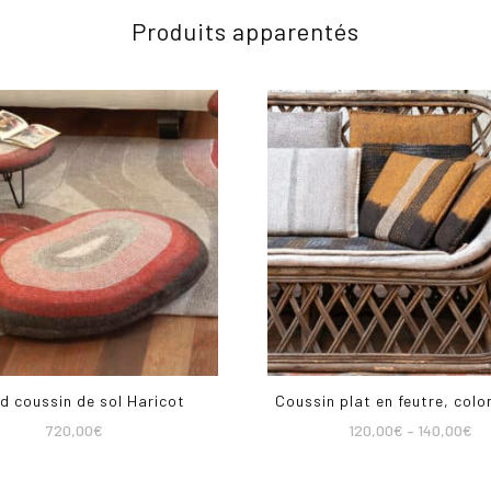
Produits apparentés
d coussin de sol Haricot
Coussin plat en feutre, colo
720,00
€
120,00
€
–
140,00
€