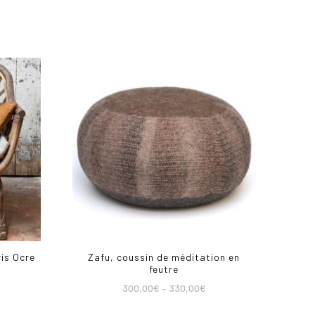
ris Ocre
Zafu, coussin de méditation en
feutre
300,00
€
–
330,00
€