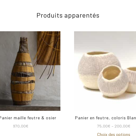
Produits apparentés
anier maille feutre & osier
Panier en feutre, coloris Bla
970,00
€
75,00
€
–
200,00
€
Choix des options