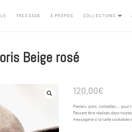
LLE
TRESSAGE
À PROPOS
COLLECTIONS
loris Beige rosé
120,00
€
Paniers, pots, corbeilles,… pour t
Peuvent être réalisés dans toutes 
messagerie si la taille souhaitée n