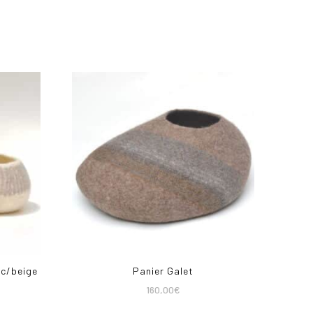
nc/beige
Panier Galet
160,00
€