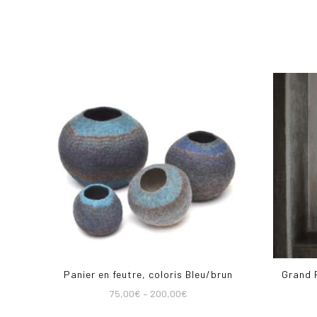
Panier en feutre, coloris Bleu/brun
Grand P
75,00
€
–
200,00
€