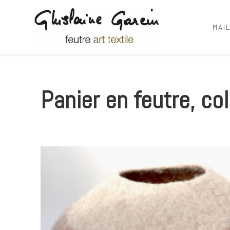
MAI
Ghislaine Garcin
feutre art textile
Panier en feutre, co