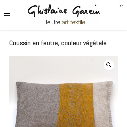
EN
Ghislaine Garcin
feutre art textile
Coussin en feutre, couleur végétale