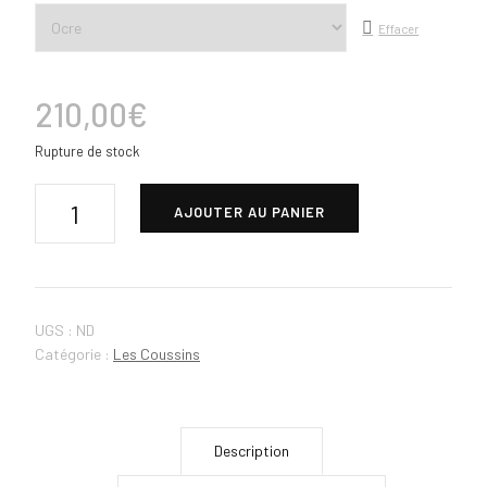
Effacer
210,00
€
Rupture de stock
AJOUTER AU PANIER
UGS :
ND
Catégorie :
Les Coussins
Description